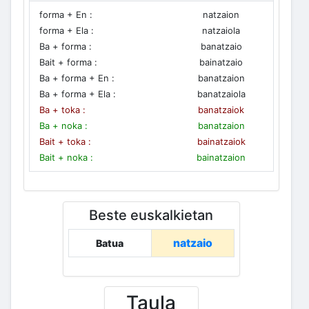
forma + En :
natzaion
forma + Ela :
natzaiola
Ba + forma :
banatzaio
Bait + forma :
bainatzaio
Ba + forma + En :
banatzaion
Ba + forma + Ela :
banatzaiola
Ba + toka :
banatzaiok
Ba + noka :
banatzaion
Bait + toka :
bainatzaiok
Bait + noka :
bainatzaion
Beste euskalkietan
natzaio
Batua
Taula