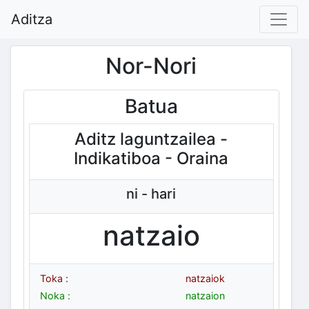
Aditza
Nor-Nori
Batua
Aditz laguntzailea -
Indikatiboa - Oraina
ni - hari
natzaio
Toka :
natzaiok
Noka :
natzaion