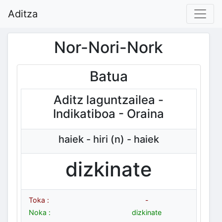
Aditza
Nor-Nori-Nork
Batua
Aditz laguntzailea -
Indikatiboa - Oraina
haiek - hiri (n) - haiek
dizkinate
Toka :
-
Noka :
dizkinate