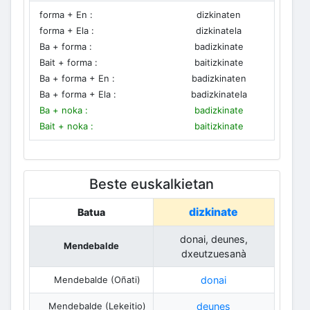
forma + En :
dizkinaten
forma + Ela :
dizkinatela
Ba + forma :
badizkinate
Bait + forma :
baitizkinate
Ba + forma + En :
badizkinaten
Ba + forma + Ela :
badizkinatela
Ba + noka :
badizkinate
Bait + noka :
baitizkinate
Beste euskalkietan
dizkinate
Batua
donai, deunes,
Mendebalde
dxeutzuesanà
Mendebalde (Oñati)
donai
Mendebalde (Lekeitio)
deunes