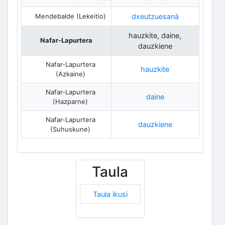
Mendebalde (Lekeitio)
dxeutzuesanà
hauzkite, daine,
Nafar-Lapurtera
dauzkiene
Nafar-Lapurtera
hauzkite
(Azkaine)
Nafar-Lapurtera
daine
(Hazparne)
Nafar-Lapurtera
dauzkiene
(Suhuskune)
Taula
Taula ikusi