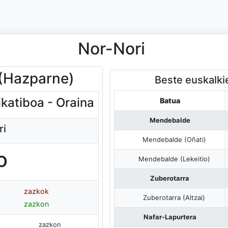
Nor-Nori
 (Hazparne)
Beste euskalki
ikatiboa - Oraina
Batua
Mendebalde
ri
Mendebalde (Oñati)
o
Mendebalde (Lekeitio)
Zuberotarra
zazkok
Zuberotarra (Altzai)
zazkon
Nafar-Lapurtera
zazkon