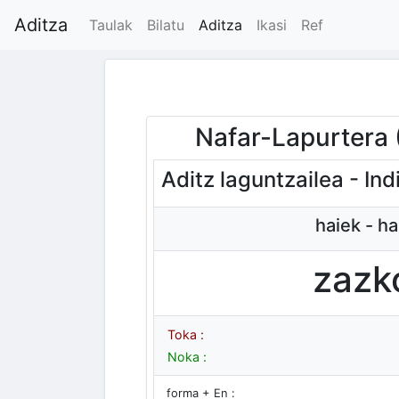
Aditza
Taulak
Bilatu
Aditza
Ikasi
Ref
Nafar-Lapurtera
Aditz laguntzailea - Ind
haiek - ha
zazk
Toka :
Noka :
forma + En :