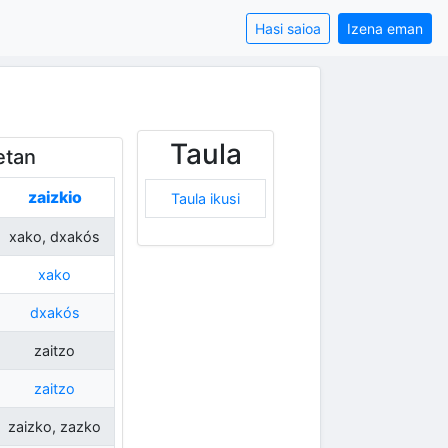
Hasi saioa
Izena eman
Taula
etan
zaizkio
Taula ikusi
xako, dxakós
xako
dxakós
zaitzo
zaitzo
zaizko, zazko