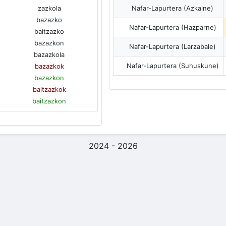
zazkola
Nafar-Lapurtera (Azkaine)
bazazko
Nafar-Lapurtera (Hazparne)
baitzazko
bazazkon
Nafar-Lapurtera (Larzabale)
bazazkola
Nafar-Lapurtera (Suhuskune)
bazazkok
bazazkon
baitzazkok
baitzazkon
2024 - 2026