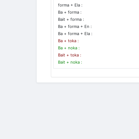
forma + Ela :
Ba + forma :
Bait + forma :
Ba + forma + En :
Ba + forma + Ela :
Ba + toka :
Ba + noka :
Bait + toka :
Bait + noka :