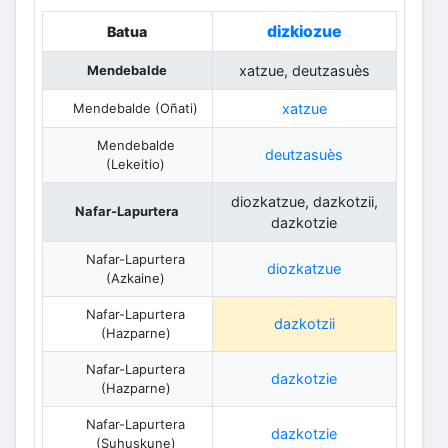
dizkiozue
Batua
Mendebalde
xatzue, deutzasuès
Mendebalde (Oñati)
xatzue
Mendebalde
deutzasuès
(Lekeitio)
diozkatzue, dazkotzii,
Nafar-Lapurtera
dazkotzie
Nafar-Lapurtera
diozkatzue
(Azkaine)
Nafar-Lapurtera
dazkotzii
(Hazparne)
Nafar-Lapurtera
dazkotzie
(Hazparne)
Nafar-Lapurtera
dazkotzie
(Suhuskune)