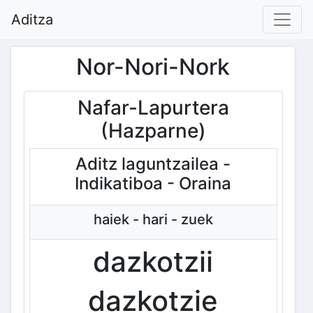
Aditza
Nor-Nori-Nork
Nafar-Lapurtera
(Hazparne)
Aditz laguntzailea -
Indikatiboa - Oraina
haiek - hari - zuek
dazkotzii
dazkotzie