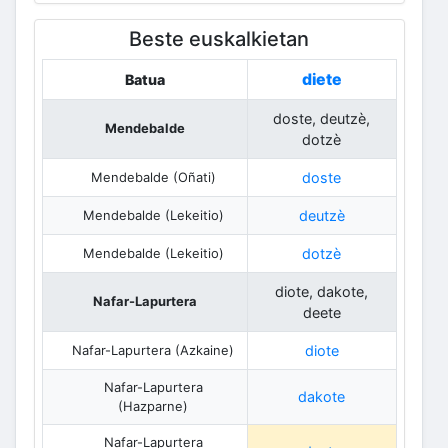
Beste euskalkietan
diete
Batua
doste, deutzè,
Mendebalde
dotzè
Mendebalde (Oñati)
doste
Mendebalde (Lekeitio)
deutzè
Mendebalde (Lekeitio)
dotzè
diote, dakote,
Nafar-Lapurtera
deete
Nafar-Lapurtera (Azkaine)
diote
Nafar-Lapurtera
dakote
(Hazparne)
Nafar-Lapurtera