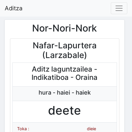
Aditza
Nor-Nori-Nork
Nafar-Lapurtera
(Larzabale)
Aditz laguntzailea -
Indikatiboa - Oraina
hura - haiei - haiek
deete
Toka :
dieie