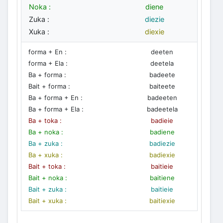
Noka :
diene
Zuka :
diezie
Xuka :
diexie
forma + En :
deeten
forma + Ela :
deetela
Ba + forma :
badeete
Bait + forma :
baiteete
Ba + forma + En :
badeeten
Ba + forma + Ela :
badeetela
Ba + toka :
badieie
Ba + noka :
badiene
Ba + zuka :
badiezie
Ba + xuka :
badiexie
Bait + toka :
baitieie
Bait + noka :
baitiene
Bait + zuka :
baitieie
Bait + xuka :
baitiexie