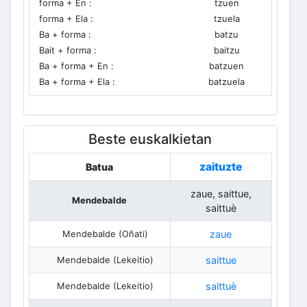
forma + En :
tzuen
forma + Ela :
tzuela
Ba + forma :
batzu
Bait + forma :
baitzu
Ba + forma + En :
batzuen
Ba + forma + Ela :
batzuela
Beste euskalkietan
zaituzte
Batua
zaue, saittue,
Mendebalde
saittuè
Mendebalde (Oñati)
zaue
Mendebalde (Lekeitio)
saittue
Mendebalde (Lekeitio)
saittuè