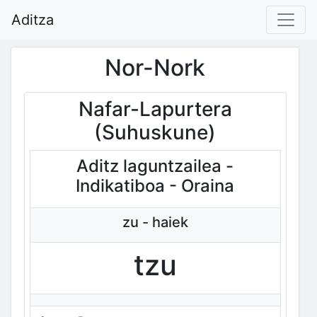
Aditza
Nor-Nork
Nafar-Lapurtera
(Suhuskune)
Aditz laguntzailea -
Indikatiboa - Oraina
zu - haiek
tzu