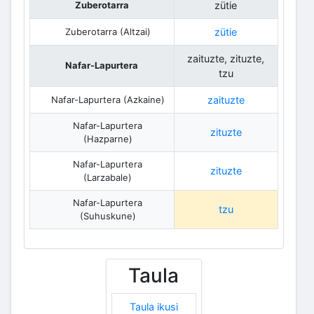
Zuberotarra
zütie
Zuberotarra (Altzai)
zütie
zaituzte, zituzte,
Nafar-Lapurtera
tzu
Nafar-Lapurtera (Azkaine)
zaituzte
Nafar-Lapurtera
zituzte
(Hazparne)
Nafar-Lapurtera
zituzte
(Larzabale)
Nafar-Lapurtera
tzu
(Suhuskune)
Taula
Taula ikusi