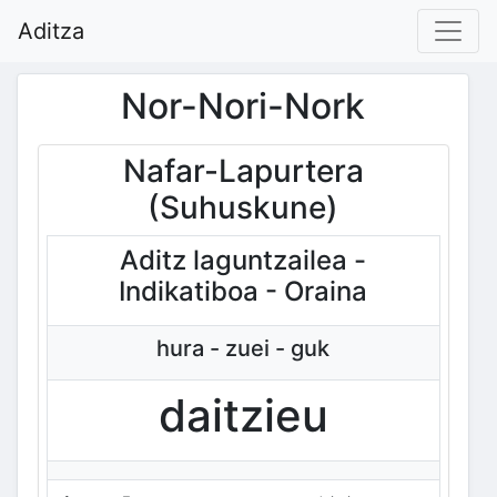
Aditza
Nor-Nori-Nork
Nafar-Lapurtera
(Suhuskune)
Aditz laguntzailea -
Indikatiboa - Oraina
hura - zuei - guk
daitzieu