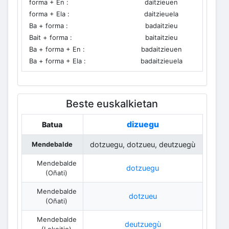
forma + En :
daitzieuen
forma + Ela :
daitzieuela
Ba + forma :
badaitzieu
Bait + forma :
baitaitzieu
Ba + forma + En :
badaitzieuen
Ba + forma + Ela :
badaitzieuela
Beste euskalkietan
dizuegu
Batua
Mendebalde
dotzuegu, dotzueu, deutzuegù
Mendebalde
dotzuegu
(Oñati)
Mendebalde
dotzueu
(Oñati)
Mendebalde
deutzuegù
(Lekeitio)