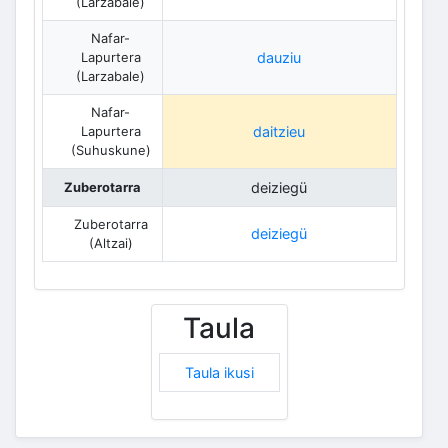
(Larzabale)
Nafar-
Lapurtera
dauziu
(Larzabale)
Nafar-
Lapurtera
daitzieu
(Suhuskune)
Zuberotarra
deiziegü
Zuberotarra
deiziegü
(Altzai)
Taula
Taula ikusi